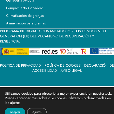
Ganadería Avícola
Equipamiento Ganadero
Climatización de granjas
Alimentación para granjas
PROGRAMA KIT DIGITAL COFINANCIADO POR LOS FONDOS NEXT
GENERATION (EU) DEL MECANISMO DE RECUPERACIÓN Y
RESILENCIA.
POLÍTICA DE PRIVACIDAD
--
POLÍTICA DE COOKIES
--
DECLARACIÓN DE
ACCESIBILIDAD
--
AVISO LEGAL
Utilizamos cookies para ofrecerte la mejor experiencia en nuestra web.
Puedes aprender más sobre qué cookies utilizamos o desactivarlas en
los
ajustes
.
Aceptar
Ajustes